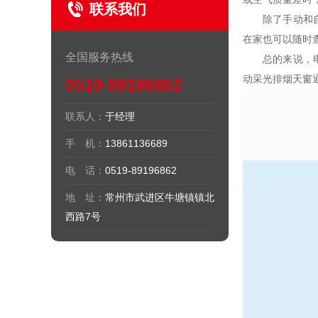
联系我们
除了手动和自动
在家也可以随时
全国服务热线
总的来说，电动
动采光排烟天窗
0519-89196862
联系人：
于经理
手 机：
13861136689
电 话：
0519-89196862
地 址：
常州市武进区牛塘镇镇北
西路7号